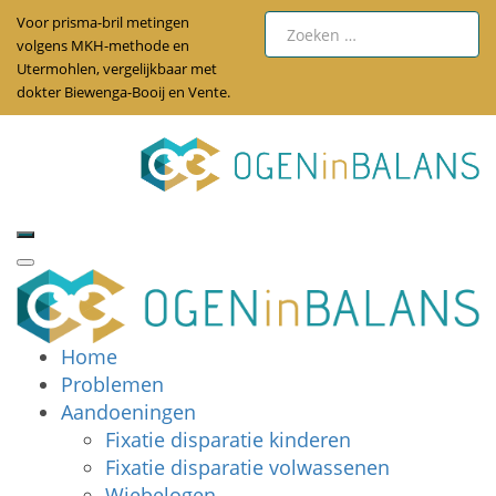
Voor prisma-bril metingen
volgens MKH-methode en
Utermohlen, vergelijkbaar met
dokter Biewenga-Booij en Vente.
Home
Problemen
Aandoeningen
Fixatie disparatie kinderen
Fixatie disparatie volwassenen
Wiebelogen