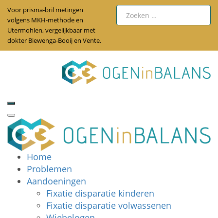
Voor prisma-bril metingen
volgens MKH-methode en
Utermohlen, vergelijkbaar met
dokter Biewenga-Booij en Vente.
Home
Problemen
Aandoeningen
Fixatie disparatie kinderen
Fixatie disparatie volwassenen
Wiebelogen