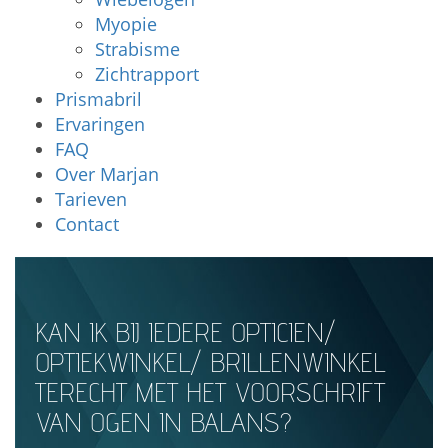
Myopie
Strabisme
Zichtrapport
Prismabril
Ervaringen
FAQ
Over Marjan
Tarieven
Contact
KAN IK BIJ IEDERE OPTICIEN/
OPTIEKWINKEL/ BRILLENWINKEL
TERECHT MET HET VOORSCHRIFT
VAN OGEN IN BALANS?