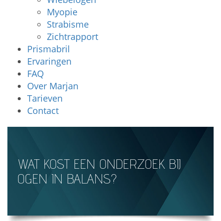
Myopie
Strabisme
Zichtrapport
Prismabril
Ervaringen
FAQ
Over Marjan
Tarieven
Contact
WAT KOST EEN ONDERZOEK BIJ
OGEN IN BALANS?