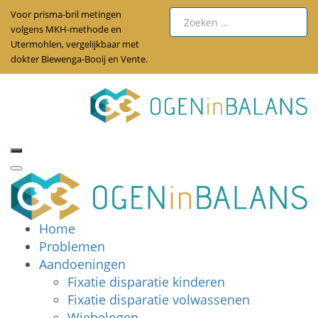
Voor prisma-bril metingen
volgens MKH-methode en
Utermohlen, vergelijkbaar met
dokter Biewenga-Booij en Vente.
Home
Problemen
Aandoeningen
Fixatie disparatie kinderen
Fixatie disparatie volwassenen
Wiebelogen