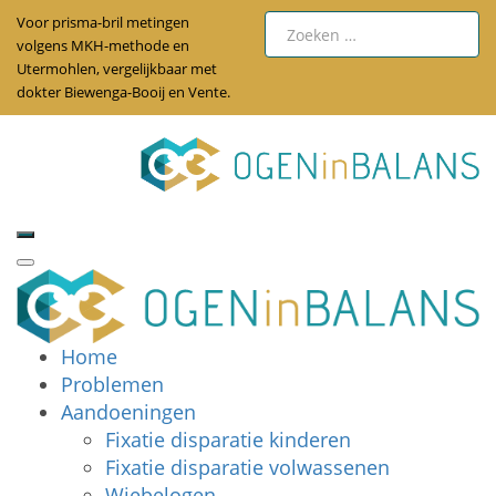
Voor prisma-bril metingen
volgens MKH-methode en
Utermohlen, vergelijkbaar met
dokter Biewenga-Booij en Vente.
Home
Problemen
Aandoeningen
Fixatie disparatie kinderen
Fixatie disparatie volwassenen
Wiebelogen