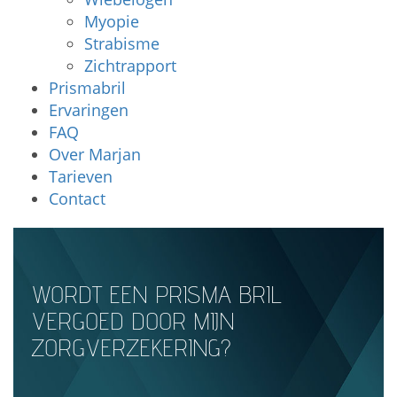
Myopie
Strabisme
Zichtrapport
Prismabril
Ervaringen
FAQ
Over Marjan
Tarieven
Contact
WORDT EEN PRISMA BRIL
VERGOED DOOR MIJN
ZORGVERZEKERING?